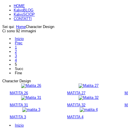
HOME
KalvoBLOG
KalvoSCIOP
CONTATTI
Sei qui:
Home
Character Design
Ci sono 92 immagini
Inizio
Prec
1
2
3
4
5
Succ
Fine
Character Design
MATITA 26
MATITA 27
M
MATITA 31
MATITA 32
M
MATITA 3
MATITA 4
Inizio