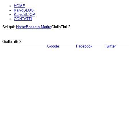
HOME
KalvoBLOG
KalvoSCIOP
CONTATTI
Sei qui:
Home
Bozze a Matita
GialloTitti 2
GialloTitti 2
Google
Facebook
Twitter